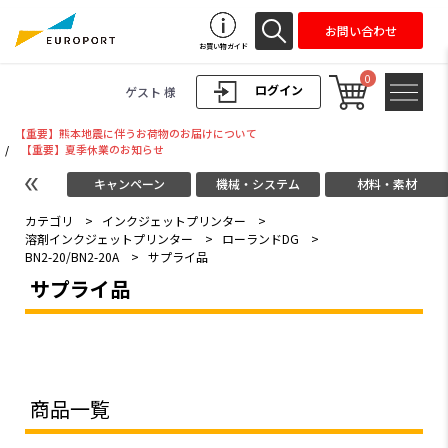
お問い合わせ
お買い物ガイド
0
ログイン
ゲスト 様
【重要】熊本地震に伴うお荷物のお届けについて
/
【重要】夏季休業のお知らせ
キャンペーン
機械・システム
材料・素材
カテゴリ
>
インクジェットプリンター
>
溶剤インクジェットプリンター
>
ローランドDG
>
BN2-20/BN2-20A
>
サプライ品
サプライ品
商品一覧