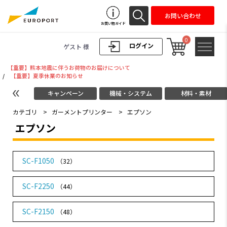
お問い合わせ
お買い物ガイド
0
ログイン
ゲスト 様
【重要】熊本地震に伴うお荷物のお届けについて
/
【重要】夏季休業のお知らせ
キャンペーン
機械・システム
材料・素材
カテゴリ
>
ガーメントプリンター
>
エプソン
エプソン
SC-F1050
（32）
SC-F2250
（44）
SC-F2150
（48）