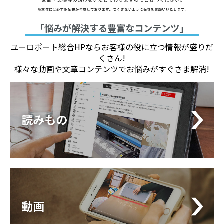
保守費用
「悩みが解決する豊富なコンテンツ」
安心保守サポ
安心保守サポ
製品保証（保
ート（有償保
ート（有償保
ユーロポート総合HPならお客様の役に立つ情報が盛りだ
守未加入時）
守）1年
守）3年
くさん!
様々な動画や文章コンテンツでお悩みがすぐさま解消!
サポート
5,280
円（税
14,300
円（税
-
価格
込）/年
込）/年
サポート
-
1年間
3年間
期間
保守契約
更新可能
-
-
-
期間
〇
〇
メール対
〇
優先的に対応
優先的に対応
応
いたします。
いたします。
電話対応
×
〇
〇
メーカー無償
メーカー無償