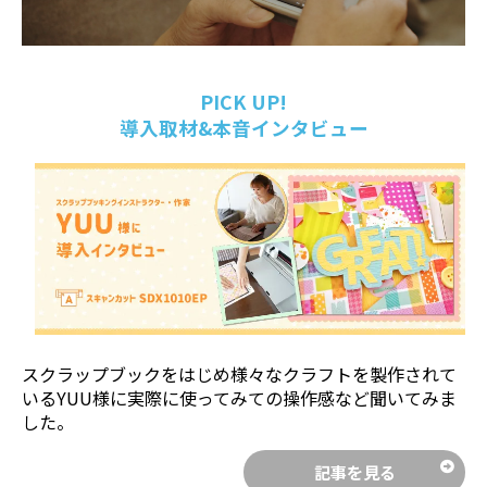
保証規定に基
保証規定に基
づき無償対応
づき無償対応
無償保証期間
無償保証期間
無償保証期間
外は有償修理
外は有償修理
（1年間）終了
PICK UP!
対応
対応
後2年間は修理
導入取材&本音インタビュー
※万が一修理
※万が一修理
代金の合計が
機械本体
が発生した場
が発生した場
本体定価金額
修理対応
合には2~3万
合には2~3万
まで無償
円前後修理費
円前後修理費
送料：別途相
用がかかるケ
用がかかるケ
互負担
ースが多くな
ースが多くな
ります。
ります。
送料：別途相
送料：別途相
互負担
互負担
〇
〇
修理中の
無償貸出
無償貸出
スクラップブックをはじめ様々なクラフトを製作されて
代替え機
×
送料：別途相
送料：別途相
いるYUU様に実際に使ってみての操作感など聞いてみま
貸し出し
互負担
互負担
した。
使い方サ
記事を見る
ポート動
×
〇
〇