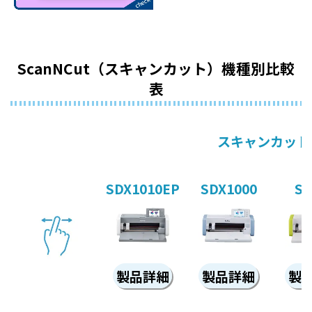
ScanNCut（スキャンカット）機種別比較
表
スキャンカット
SDX1010EP
SDX1000
SD
製品詳細
製品詳細
製