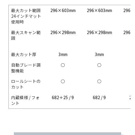
最大カット範囲
296×603mm
296×603mm
296×
24インチマット
使用時
最大スキャン範
296×298mm
296×298mm
296×
囲
最大カット厚
3mm
3mm
3
自動ブレード調
○
○
整機能
ロールシートの
○
○
カット
内蔵模様 / フォ
682＋25 / 9
682 / 9
251
ント