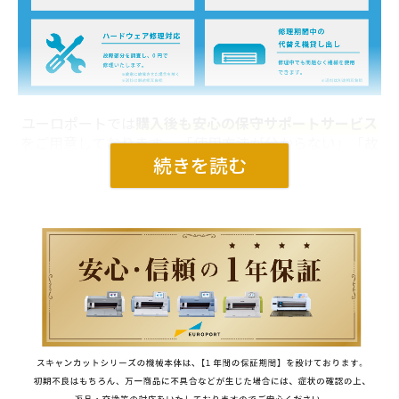
ユーロポートでは
購入後も安心の保守サポートサービス
をご用意しております。 「使用方法が分からない」「故
障や修理が必要」といった場面でも、専門のスタッフに
よるサポートが受けられます。
また、保守サポートにご加入いただく事で、あらゆるお
悩みをお電話ですぐにご相談いただけます。
保守サポートのサービスを受けるには「
安心保守1年セ
ット/３年セット
」を購入していただく必要がございま
す。 サポート内容は変更となる場合がございます。
機械の貸し出し状況によって貸し出せない場合がございます。
送料は相互負担となります。