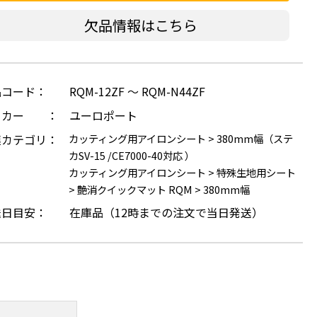
欠品情報はこちら
品コード：
RQM-12ZF ～ RQM-N44ZF
ーカー ：
ユーロポート
連カテゴリ：
カッティング用アイロンシート
>
380mm幅（ステ
カSV-15 /CE7000-40対応 ）
カッティング用アイロンシート
>
特殊生地用シート
>
艶消クイックマット RQM
>
380mm幅
送日目安：
在庫品（12時までの注文で当日発送）