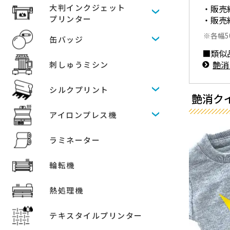
大判インクジェット
・販売
プリンター
・販売
各幅5
缶バッジ
■類似
艶消
刺しゅうミシン
シルクプリント
艶消クイ
アイロンプレス機
ラミネーター
輪転機
熱処理機
テキスタイルプリンター