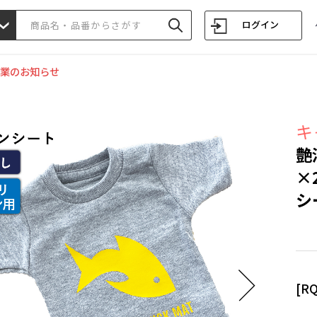
ログイン
業のお知らせ
キ
艶
×
シ
[R