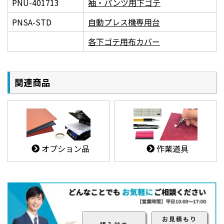
PNU-401713
袖・パンツ用下ゴテ
PNSA-STD
自動プレス機専用台
各下ゴテ用布カバー
関連商品
オプション品
作業道具
お見積もり