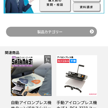
購入前の
質問・相談
資料請求
製品カテゴリー
関連商品
ス機
自動アイロンプレス機
手動アイロンプレス機
上
スシ
サターンプラスシリー
カブト PCA-3223 ユー
ロ