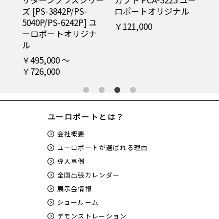
ズ [PS-3842P/PS-
ロポートオリジナル
イシ
PN-
5040P/PS-6242P] ユ
151
￥121,000
ート
ーロポートオリジナ
110
ル
ー
ル
￥495,000 ～
￥726,000
￥1
ユーロポートとは？
会社概要
ユーロポートが選ばれる理由
導入事例
全国出張カレンダー
展示会情報
ショールーム
デモンストレーション