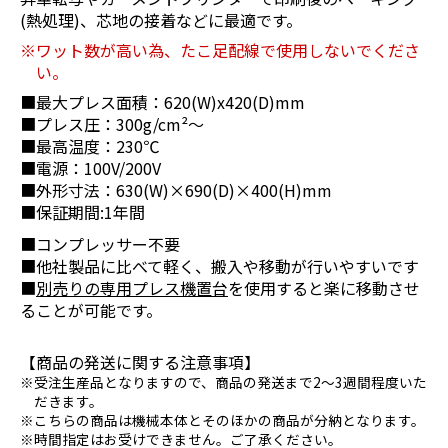
(熱処理)、芯地の接着などに最適です。
ワット数が高い為、たこ足配線で使用しないでくださ
い。
■最大プレス面積：620(W)x420(D)mm
■プレス圧：300g/cm²～
■最高温度：230℃
■電源：100V/200V
■外形寸法：630(W)×690(D)×400(H)mm
■保証期間:1年間
■コンプレッサー不要
■他社製品に比べて軽く、搬入や移動が行いやすいです
■
別売りの専用プレス機置台
を使用すると楽に移動させ
ることが可能です。
【商品の発送に関する注意事項】
受注生産品となりますので、商品の発送まで2～3週間程度いた
だきます。
こちらの商品は機械本体とそのほかの商品が分納となります。
時間指定はお受けできません。ご了承ください。