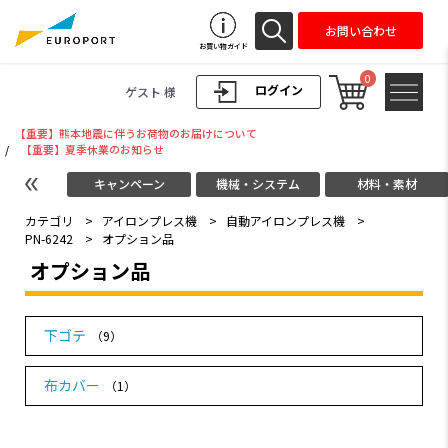
お問い合わせ
お買い物ガイド
0
ログイン
ゲスト 様
【重要】熊本地震に伴うお荷物のお届けについて
/
【重要】夏季休業のお知らせ
キャンペーン
機械・システム
材料・素材
カテゴリ
>
アイロンプレス機
>
自動アイロンプレス機
>
PN-6242
>
オプション品
オプション品
下ゴテ
（9）
布カバー
（1）