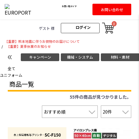
お買い物ガイド
お問い合わせ
0
ログイン
ゲスト 様
【重要】熊本地震に伴うお荷物のお届けについて
/
【重要】夏季休業のお知らせ
キャンペーン
機械・システム
材料・素材
全て
ユニフォーム
商品一覧
55件
の商品が見つかりました。