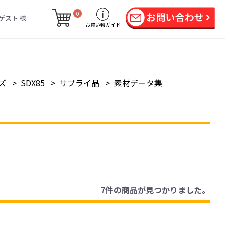
0
ゲスト 様
お買い物ガイド
ズ
>
SDX85
>
サプライ品
>
素材データ集
7件
の商品が見つかりました。