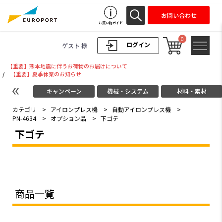
お問い合わせ
お買い物ガイド
0
ログイン
ゲスト 様
【重要】熊本地震に伴うお荷物のお届けについて
/
【重要】夏季休業のお知らせ
キャンペーン
機械・システム
材料・素材
カテゴリ
>
アイロンプレス機
>
自動アイロンプレス機
>
PN-4634
>
オプション品
>
下ゴテ
下ゴテ
商品一覧