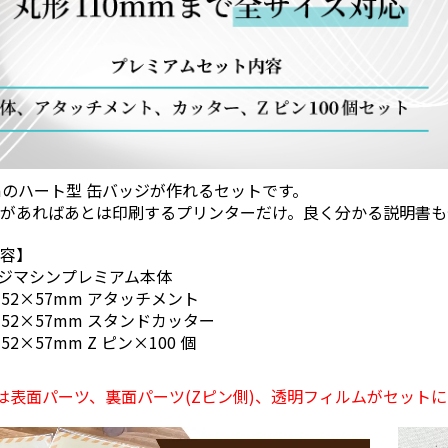
mmのハート型 缶バッジが作れるセットです。
トがあればあとは印刷するプリンターだけ。良く分かる説明書も
内容】
ッジマシンプレミアム本体
 52×57mm アタッチメント
 52×57mm スタンドカッター
52×57mm Z ピン×100 個
は表面パーツ、裏面パーツ(Zピン側)、透明フィルムがセット