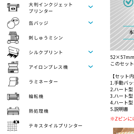
大判インクジェット
プリンター
缶バッジ
刺しゅうミシン
シルクプリント
52×57
このセッ
アイロンプレス機
【セット
ラミネーター
1.手動バ
2.ハート型
3.ハート型
輪転機
4.ハート型 
5.説明書
熱処理機
※Zピンに
テキスタイルプリンター