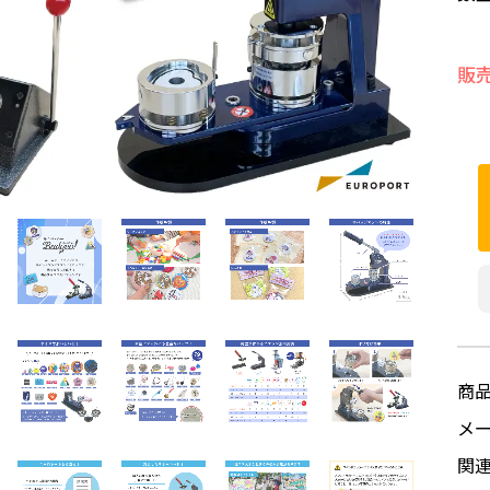
販
商
メ
関