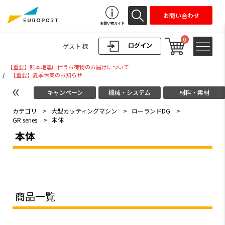
お問い合わせ
お買い物ガイド
0
ログイン
ゲスト 様
【重要】熊本地震に伴うお荷物のお届けについて
/
【重要】夏季休業のお知らせ
キャンペーン
機械・システム
材料・素材
カテゴリ
>
大型カッティングマシン
>
ローランドDG
>
GR series
>
本体
本体
商品一覧