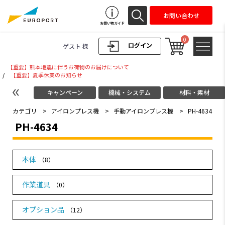
お問い合わせ
お買い物ガイド
0
ログイン
ゲスト 様
【重要】熊本地震に伴うお荷物のお届けについて
/
【重要】夏季休業のお知らせ
キャンペーン
機械・システム
材料・素材
カテゴリ
>
アイロンプレス機
>
手動アイロンプレス機
>
PH-4634
PH-4634
本体
（8）
作業道具
（0）
オプション品
（12）