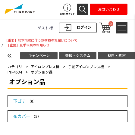
お問い合わせ
お買い物ガイド
0
ログイン
ゲスト 様
【重要】熊本地震に伴うお荷物のお届けについて
/
【重要】夏季休業のお知らせ
キャンペーン
機械・システム
材料・素材
カテゴリ
>
アイロンプレス機
>
手動アイロンプレス機
>
PH-4634
>
オプション品
オプション品
下ゴテ
（0）
布カバー
（5）