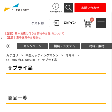
お問い合わせ
お買い物ガイド
0
ログイン
ゲスト 様
【重要】熊本地震に伴うお荷物のお届けについて
/
【重要】夏季休業のお知らせ
キャンペーン
機械・システム
材料・素材
カテゴリ
>
中型カッティングマシン
>
ミマキ
>
CG-60AR/CG-60SRIII
>
サプライ品
サプライ品
商品一覧