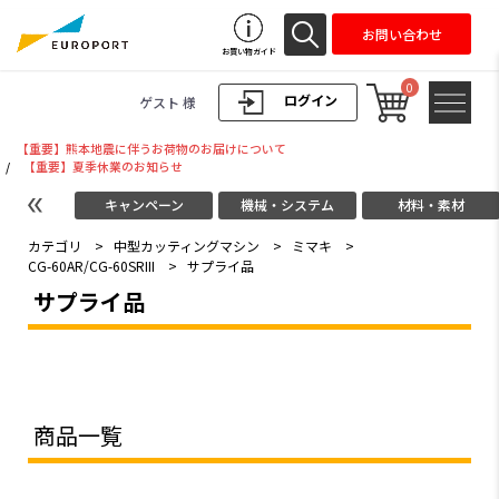
お問い合わせ
お買い物ガイド
0
ログイン
ゲスト 様
【重要】熊本地震に伴うお荷物のお届けについて
/
【重要】夏季休業のお知らせ
キャンペーン
機械・システム
材料・素材
カテゴリ
>
中型カッティングマシン
>
ミマキ
>
CG-60AR/CG-60SRIII
>
サプライ品
サプライ品
商品一覧