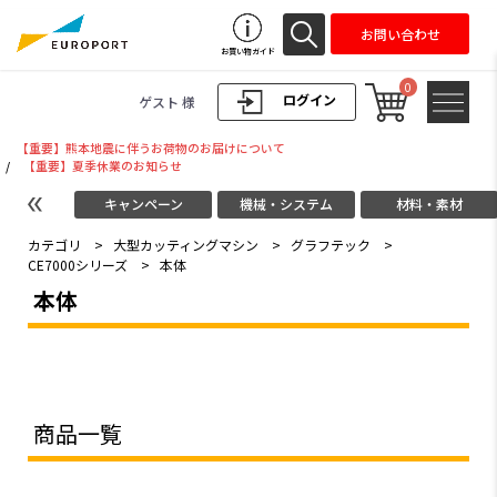
お問い合わせ
お買い物ガイド
0
ログイン
ゲスト 様
【重要】熊本地震に伴うお荷物のお届けについて
/
【重要】夏季休業のお知らせ
キャンペーン
機械・システム
材料・素材
カテゴリ
>
大型カッティングマシン
>
グラフテック
>
CE7000シリーズ
>
本体
本体
商品一覧