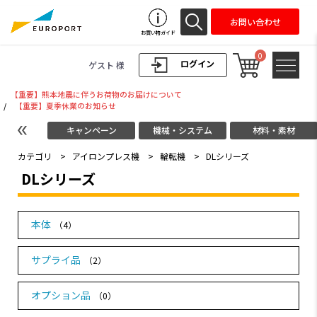
お問い合わせ
お買い物ガイド
0
ログイン
ゲスト 様
【重要】熊本地震に伴うお荷物のお届けについて
/
【重要】夏季休業のお知らせ
キャンペーン
機械・システム
材料・素材
カテゴリ
>
アイロンプレス機
>
輪転機
>
DLシリーズ
DLシリーズ
本体
（4）
サプライ品
（2）
オプション品
（0）