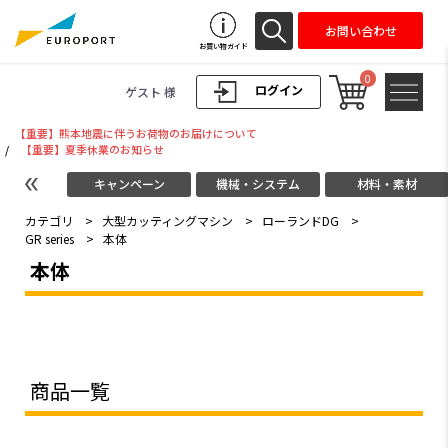
お問い合わせ
お買い物ガイド
0
ログイン
ゲスト 様
【重要】熊本地震に伴うお荷物のお届けについて
/
【重要】夏季休業のお知らせ
キャンペーン
機械・システム
材料・素材
カテゴリ
>
大型カッティングマシン
>
ローランドDG
>
GR series
>
本体
本体
商品一覧