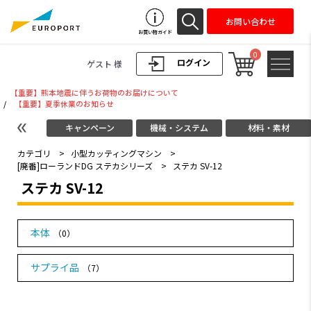
お問い合わせ
お買い物ガイド
0
ログイン
ゲスト 様
【重要】熊本地震に伴うお荷物のお届けについて
/
【重要】夏季休業のお知らせ
キャンペーン
機械・システム
材料・素材
カテゴリ
>
小型カッティングマシン
>
[廃番]ローランドDG ステカシリーズ
>
ステカ SV-12
ステカ SV-12
本体
（0）
サプライ品
（7）