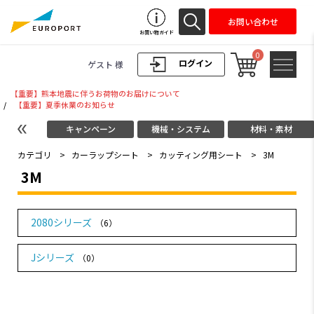
お問い合わせ
お買い物ガイド
0
ログイン
ゲスト 様
【重要】熊本地震に伴うお荷物のお届けについて
/
【重要】夏季休業のお知らせ
キャンペーン
機械・システム
材料・素材
カテゴリ
>
カーラップシート
>
カッティング用シート
>
3M
3M
2080シリーズ
（6）
Jシリーズ
（0）