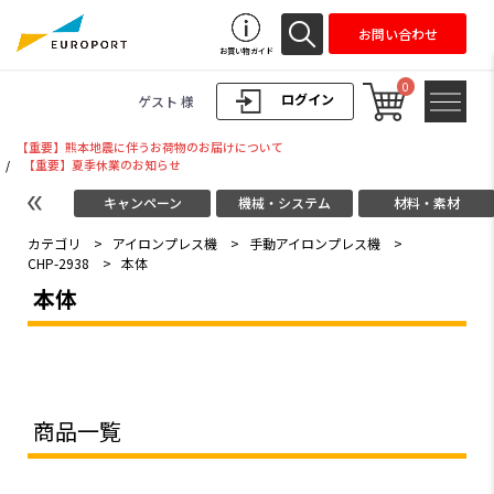
お問い合わせ
お買い物ガイド
0
ログイン
ゲスト 様
【重要】熊本地震に伴うお荷物のお届けについて
/
【重要】夏季休業のお知らせ
キャンペーン
機械・システム
材料・素材
カテゴリ
>
アイロンプレス機
>
手動アイロンプレス機
>
CHP-2938
>
本体
本体
商品一覧