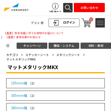
お問い合わせ
お買い物ガイド
0
ログイン
ゲスト 様
【重要】熊本地震に伴うお荷物のお届けについて
/
【重要】夏季休業のお知らせ
キャンペーン
機械・システム
材料・素材
カテゴリ
>
ステッカーシート
>
メタリックシート
>
マットメタリックMKX
マットメタリックMKX
195mm幅
（2）
305mm幅
（2）
380mm幅
（2）