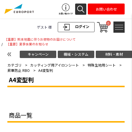
お問い合わせ
お買い物ガイド
0
ログイン
ゲスト 様
【重要】熊本地震に伴うお荷物のお届けについて
/
【重要】夏季休業のお知らせ
キャンペーン
機械・システム
材料・素材
カテゴリ
>
カッティング用アイロンシート
>
特殊生地用シート
>
昇華防止 RBO
>
A4変型判
A4変型判
商品一覧