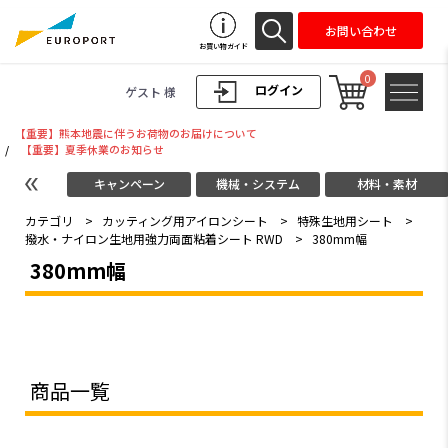
お問い合わせ
お買い物ガイド
0
ログイン
ゲスト 様
【重要】熊本地震に伴うお荷物のお届けについて
/
【重要】夏季休業のお知らせ
キャンペーン
機械・システム
材料・素材
カテゴリ
>
カッティング用アイロンシート
>
特殊生地用シート
>
撥水・ナイロン生地用強力両面粘着シート RWD
>
380mm幅
380mm幅
商品一覧