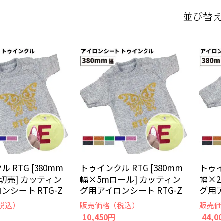
並び替
 RTG [380mm
トゥインクル RTG [380mm
トゥイ
m切売] カッティン
幅×5mロール] カッティン
幅×2
ンシート RTG-Z
グ用アイロンシート RTG-Z
グ用ア
税込）
販売価格（税込）
販売
10,450円
44,0