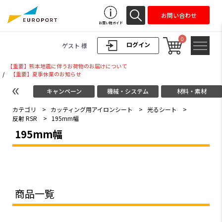
お問い合わせ
お買い物ガイド
0
ログイン
ゲスト 様
【重要】熊本地震に伴うお荷物のお届けについて
/
【重要】夏季休業のお知らせ
キャンペーン
機械・システム
材料・素材
カテゴリ
>
カッティング用アイロンシート
>
光るシート
>
反射 RSR
>
195mm幅
195mm幅
商品一覧