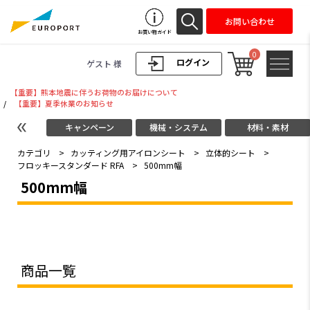
お問い合わせ
お買い物ガイド
0
ログイン
ゲスト 様
【重要】熊本地震に伴うお荷物のお届けについて
/
【重要】夏季休業のお知らせ
キャンペーン
機械・システム
材料・素材
カテゴリ
>
カッティング用アイロンシート
>
立体的シート
>
フロッキースタンダード RFA
>
500mm幅
500mm幅
商品一覧