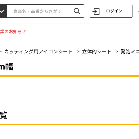
ログイン
業のお知らせ
>
カッティング用アイロンシート
>
立体的シート
>
発泡ミニ
mm幅
覧