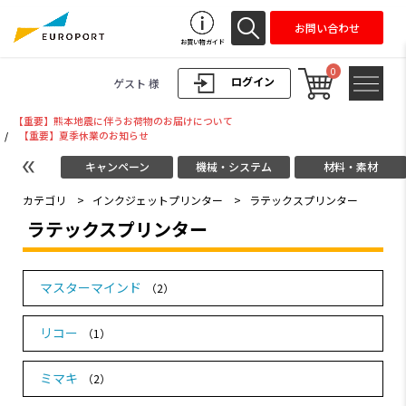
お問い合わせ
お買い物ガイド
0
ログイン
ゲスト 様
【重要】熊本地震に伴うお荷物のお届けについて
/
【重要】夏季休業のお知らせ
キャンペーン
機械・システム
材料・素材
カテゴリ
>
インクジェットプリンター
>
ラテックスプリンター
ラテックスプリンター
マスターマインド
（2）
リコー
（1）
ミマキ
（2）