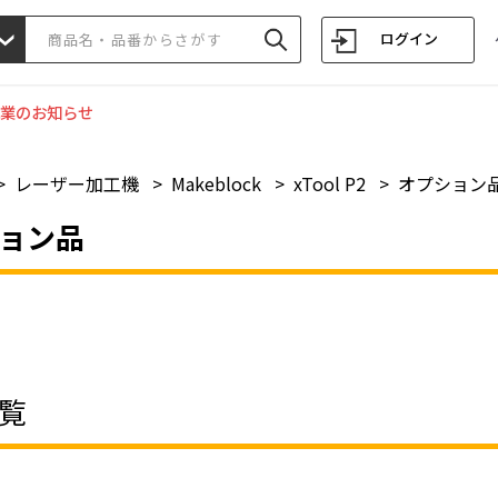
ログイン
業のお知らせ
>
レーザー加工機
>
Makeblock
>
xTool P2
>
オプション
ョン品
覧