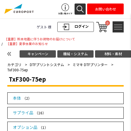
お問い合わせ
お買い物ガイド
0
ログイン
ゲスト 様
【重要】熊本地震に伴うお荷物のお届けについて
/
【重要】夏季休業のお知らせ
キャンペーン
機械・システム
材料・素材
カテゴリ
>
DTFプリントシステム
>
ミマキ DTFプリンター
>
TxF300-75ep
TxF300-75ep
本体
（2）
サプライ品
（16）
オプション品
（1）