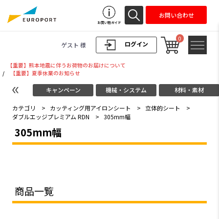
お問い合わせ
お買い物ガイド
0
ログイン
ゲスト 様
【重要】熊本地震に伴うお荷物のお届けについて
/
【重要】夏季休業のお知らせ
キャンペーン
機械・システム
材料・素材
カテゴリ
>
カッティング用アイロンシート
>
立体的シート
>
ダブルエッジプレミアム RDN
>
305mm幅
305mm幅
商品一覧