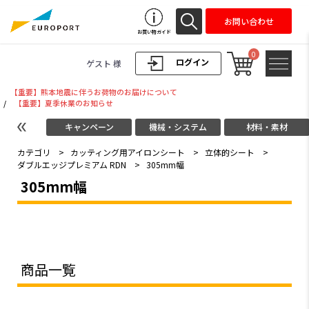
お問い合わせ
お買い物ガイド
0
ログイン
ゲスト 様
【重要】熊本地震に伴うお荷物のお届けについて
/
【重要】夏季休業のお知らせ
キャンペーン
機械・システム
材料・素材
カテゴリ
>
カッティング用アイロンシート
>
立体的シート
>
ダブルエッジプレミアム RDN
>
305mm幅
305mm幅
商品一覧