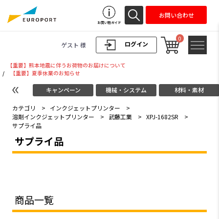
お問い合わせ
お買い物ガイド
0
ログイン
ゲスト 様
【重要】熊本地震に伴うお荷物のお届けについて
/
【重要】夏季休業のお知らせ
キャンペーン
機械・システム
材料・素材
カテゴリ
>
インクジェットプリンター
>
溶剤インクジェットプリンター
>
武藤工業
>
XPJ-1682SR
>
サプライ品
サプライ品
商品一覧