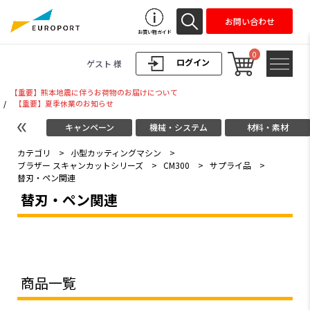
お問い合わせ
お買い物ガイド
0
ログイン
ゲスト 様
【重要】熊本地震に伴うお荷物のお届けについて
/
【重要】夏季休業のお知らせ
キャンペーン
機械・システム
材料・素材
カテゴリ
>
小型カッティングマシン
>
ブラザー スキャンカットシリーズ
>
CM300
>
サプライ品
>
替刃・ペン関連
替刃・ペン関連
商品一覧