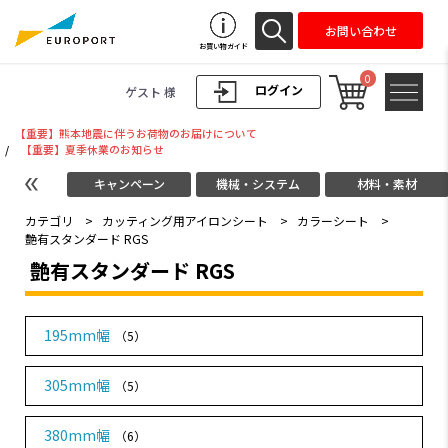
お問い合わせ
お買い物ガイド
0
ログイン
ゲスト 様
【重要】熊本地震に伴うお荷物のお届けについて
/
【重要】夏季休業のお知らせ
キャンペーン
機械・システム
材料・素材
カテゴリ
>
カッティング用アイロンシート
>
カラーシート
>
艶有スタンダード RGS
艶有スタンダード RGS
195mm幅
（5）
305mm幅
（5）
380mm幅
（6）