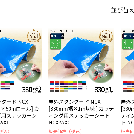
並び替
ダード NCX
屋外スタンダード NCX
屋外ス
幅×50mロール] カ
[330mm幅×1m切売] カッテ
[33
グ用ステッカーシ
ィング用ステッカーシート
ティ
WXL
NCX-WXC
ト NC
税込）
販売価格（税込）
販売