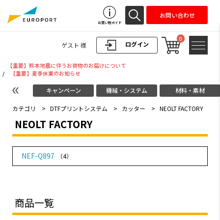
お問い合わせ
お買い物ガイド
0
ログイン
ゲスト 様
【重要】熊本地震に伴うお荷物のお届けについて
/
【重要】夏季休業のお知らせ
キャンペーン
機械・システム
材料・素材
カテゴリ
>
DTFプリントシステム
>
カッター
>
NEOLT FACTORY
NEOLT FACTORY
NEF-Q897
（4）
商品一覧