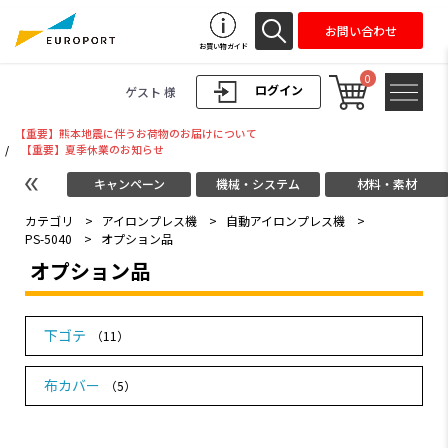
お問い合わせ
お買い物ガイド
0
ログイン
ゲスト 様
【重要】熊本地震に伴うお荷物のお届けについて
/
【重要】夏季休業のお知らせ
キャンペーン
機械・システム
材料・素材
カテゴリ
>
アイロンプレス機
>
自動アイロンプレス機
>
PS-5040
>
オプション品
オプション品
下ゴテ
（11）
布カバー
（5）