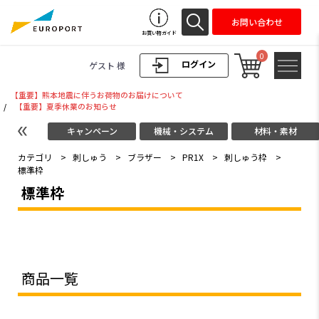
お問い合わせ
お買い物ガイド
0
ログイン
ゲスト 様
【重要】熊本地震に伴うお荷物のお届けについて
/
【重要】夏季休業のお知らせ
キャンペーン
機械・システム
材料・素材
カテゴリ
>
刺しゅう
>
ブラザー
>
PR1X
>
刺しゅう枠
>
標準枠
標準枠
商品一覧