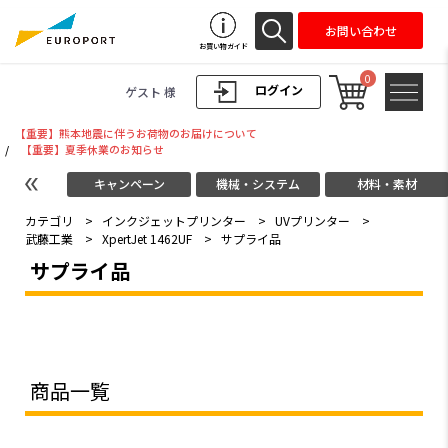
お問い合わせ
お買い物ガイド
0
ログイン
ゲスト 様
【重要】熊本地震に伴うお荷物のお届けについて
/
【重要】夏季休業のお知らせ
キャンペーン
機械・システム
材料・素材
カテゴリ
>
インクジェットプリンター
>
UVプリンター
>
武藤工業
>
XpertJet 1462UF
>
サプライ品
サプライ品
商品一覧