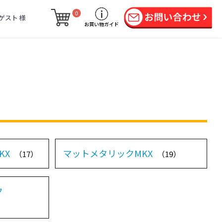
0
ゲスト 様
お買い物ガイド
KX
マットメタリックMKX
（17）
（19）
ク