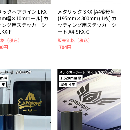
リックヘアライン LKX
メタリック SKX [A4変形判
0mm幅×10mロール] カ
(195mm×300mm) 1枚] カ
ィング用ステッカーシ
ッティング用ステッカーシ
KX-F
ート A4-SKX-C
価格（税込）
販売価格（税込）
00円
704円