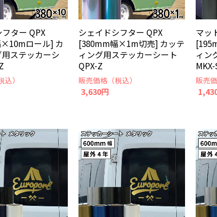
フター QPX
シェイドシフター QPX
マット
幅×10mロール] カ
[380mm幅×1m切売] カッテ
[19
グ用ステッカーシ
ィング用ステッカーシート
ィン
Z
QPX-Z
MKX-
税込）
販売価格（税込）
販売
3,630円
1,43