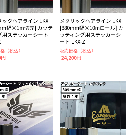
リックヘアライン LKX
メタリックヘアライン LKX
0mm幅×1m切売] カッテ
[380mm幅×10mロール] カ
グ用ステッカーシート
ッティング用ステッカーシ
Z
ート LKX-Z
価格（税込）
販売価格（税込）
0円
24,200円