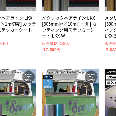
ヘアライン LKX
メタリックヘアライン LKX
メタ
幅×1m切売] カッテ
[305mm幅×10mロール] カ
[38
ステッカーシート
ッティング用ステッカーシ
ィン
ート LKX-W
LKX-
税込）
販売価格（税込）
販売
17,600円
3,08