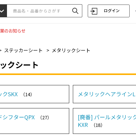
ログイン
業のお知らせ
>
ステッカーシート
>
メタリックシート
ックシート
クSKX
メタリックヘアラインL
（14）
ドシフターQPX
[廃番] パールメタリッ
（27）
KXR
（18）