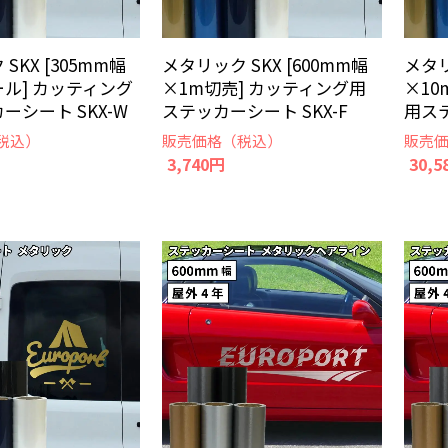
SKX [305mm幅
メタリック SKX [600mm幅
メタリ
ール] カッティング
×1m切売] カッティング用
×10
ーシート SKX-W
ステッカーシート SKX-F
用ステ
税込）
販売価格（税込）
販売
3,740円
30,5