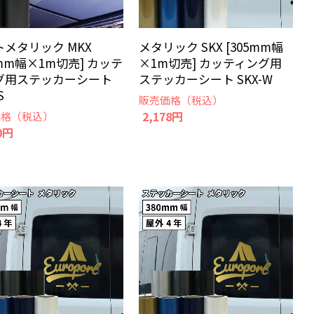
メタリック MKX
メタリック SKX [305mm幅
5mm幅×1m切売] カッテ
×1m切売] カッティング用
グ用ステッカーシート
ステッカーシート SKX-W
S
販売価格（税込）
2,178円
価格（税込）
0円