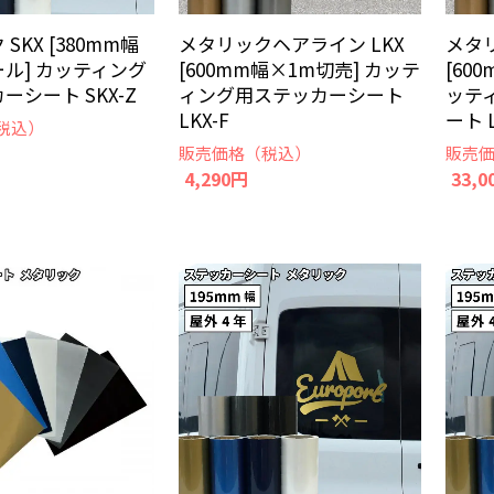
SKX [380mm幅
メタリックヘアライン LKX
メタ
ール] カッティング
[600mm幅×1m切売] カッテ
[60
ーシート SKX-Z
ィング用ステッカーシート
ッテ
LKX-F
ート L
税込）
販売価格（税込）
販売
4,290円
33,0