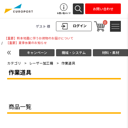
お問い合わせ
お買い物ガイド
0
ログイン
ゲスト 様
【重要】熊本地震に伴うお荷物のお届けについて
/
【重要】夏季休業のお知らせ
キャンペーン
機械・システム
材料・素材
カテゴリ
>
レーザー加工機
>
作業道具
作業道具
商品一覧