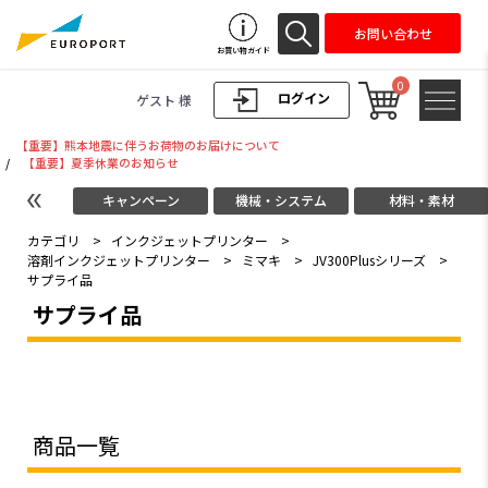
お問い合わせ
お買い物ガイド
0
ログイン
ゲスト 様
【重要】熊本地震に伴うお荷物のお届けについて
/
【重要】夏季休業のお知らせ
キャンペーン
機械・システム
材料・素材
カテゴリ
>
インクジェットプリンター
>
溶剤インクジェットプリンター
>
ミマキ
>
JV300Plusシリーズ
>
サプライ品
サプライ品
商品一覧