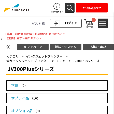
お問い合わせ
お買い物ガイド
0
ログイン
ゲスト 様
【重要】熊本地震に伴うお荷物のお届けについて
/
【重要】夏季休業のお知らせ
キャンペーン
機械・システム
材料・素材
カテゴリ
>
インクジェットプリンター
>
溶剤インクジェットプリンター
>
ミマキ
>
JV300Plusシリーズ
JV300Plusシリーズ
本体
（0）
サプライ品
（10）
オプション品
（3）