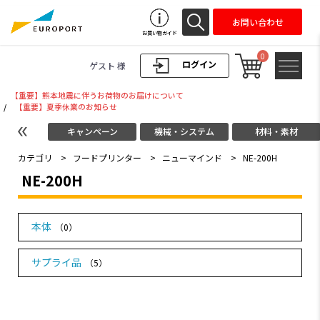
お問い合わせ
お買い物ガイド
0
ログイン
ゲスト 様
【重要】熊本地震に伴うお荷物のお届けについて
/
【重要】夏季休業のお知らせ
キャンペーン
機械・システム
材料・素材
カテゴリ
>
フードプリンター
>
ニューマインド
>
NE-200H
NE-200H
本体
（0）
サプライ品
（5）