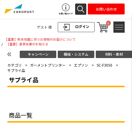
お問い合わせ
お買い物ガイド
0
ログイン
ゲスト 様
【重要】熊本地震に伴うお荷物のお届けについて
/
【重要】夏季休業のお知らせ
キャンペーン
機械・システム
材料・素材
カテゴリ
>
ガーメントプリンター
>
エプソン
>
SC-F3050
>
サプライ品
サプライ品
商品一覧