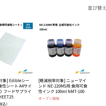
並び替
象] Edibleシー
[軽減税率対象] ニューマイ
食性シート A4サイ
ンド NE-220MS用 食用可食
入り フードサプライ
性インク 100ml NMT-100
HEET25
オープン価格
税込）