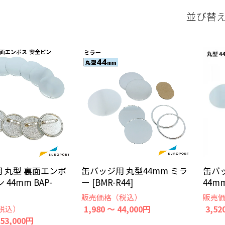
並び替
 丸型 裏面エンボ
缶バッジ用 丸型44mm ミラ
缶バ
 44mm BAP-
ー [BMR-R44]
44mm
販売価格（税込）
販売
1,980 ～ 44,000円
3,52
税込）
253,000円