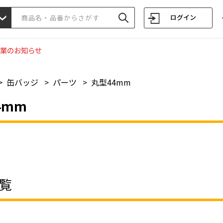
ログイン
業のお知らせ
>
缶バッジ
>
パーツ
>
丸型44mm
4mm
覧