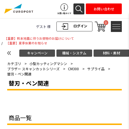
お問い合わせ
お買い物ガイド
0
ログイン
ゲスト 様
【重要】熊本地震に伴うお荷物のお届けについて
/
【重要】夏季休業のお知らせ
キャンペーン
機械・システム
材料・素材
カテゴリ
>
小型カッティングマシン
>
ブラザー スキャンカットシリーズ
>
CM300
>
サプライ品
>
替刃・ペン関連
替刃・ペン関連
商品一覧